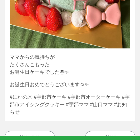
ママからの気持ちが
たくさんこもった
お誕生日ケーキでした🎂✨
お誕生日おめでとうございます☺️✨
#にれの木 #宇部市ケーキ #宇部市オーダーケーキ #宇
部市アイシングクッキー #宇部ママ #山口ママ #お知
らせ
投稿ナビゲーション
Previous
Next