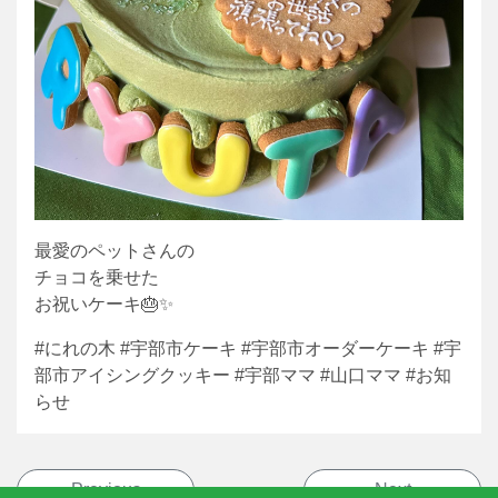
最愛のペットさんの
チョコを乗せた
お祝いケーキ🎂✨
#にれの木 #宇部市ケーキ #宇部市オーダーケーキ #宇
部市アイシングクッキー #宇部ママ #山口ママ #お知
らせ
投稿ナビゲーション
Previous
Next