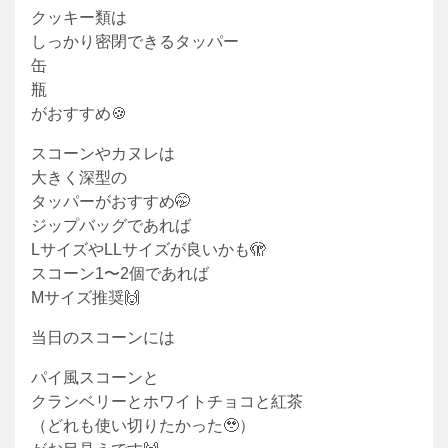
クッキー類は
しっかり密閉できるタッパー
缶
瓶
がおすすめ🍪
スコーンやカヌレは
大きく深型の
タッパーがおすすめ🤭
ジップバッグであれば
LサイズやLLサイズが良いかも🫣
スコーン1〜2個であれば
Mサイズ推奨🙌
当日のスコーンには
パイ風スコーンと
クランベリーとホワイトチョコと紅茶
（どれも使い切りたかった🥹）