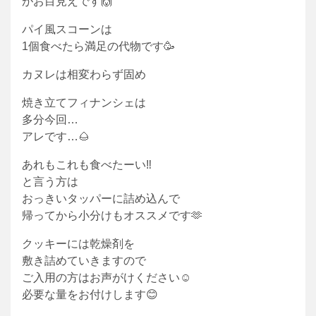
がお目見えです🙌
パイ風スコーンは
1個食べたら満足の代物です🥳
カヌレは相変わらず固め
焼き立てフィナンシェは
多分今回…
アレです…🌰
あれもこれも食べたーい‼︎
と言う方は
おっきいタッパーに詰め込んで
帰ってから小分けもオススメです🫶
クッキーには乾燥剤を
敷き詰めていきますので
ご入用の方はお声がけください☺️
必要な量をお付けします😊