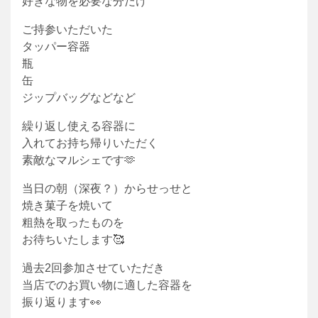
好きな物を必要な分だけ
ご持参いただいた
タッパー容器
瓶
缶
ジップバッグなどなど
繰り返し使える容器に
入れてお持ち帰りいただく
素敵なマルシェです🫶
当日の朝（深夜？）からせっせと
焼き菓子を焼いて
粗熱を取ったものを
お待ちいたします🥰
過去2回参加させていただき
当店でのお買い物に適した容器を
振り返ります👀